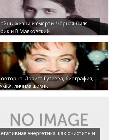
айны жизни и смерти: Чёрная Лиля
рик и В.Маяковский
овторно: Лариса Гузеева, биография,
емья, личная жизнь
егативная энергетика: как очистить и