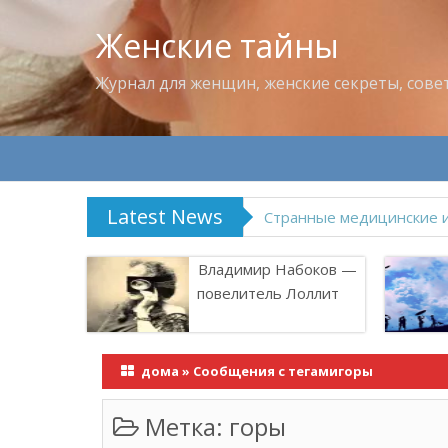
Женские тайны
Журнал для женщин, женские секреты, сове
Latest News
Что пить в жару
Владимир Набоков —
повелитель Лоллит
дома
»
Сообщения с тегамигоры
Метка:
горы