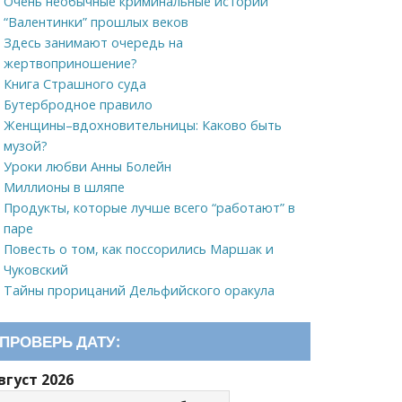
Очень необычные криминальные истории
“Валентинки” прошлых веков
Здесь занимают очередь на
жертвоприношение?
Книга Страшного суда
Бутербродное правило
Женщины–вдохновительницы: Каково быть
музой?
Уроки любви Анны Болейн
Миллионы в шляпе
Продукты, которые лучше всего “работают” в
паре
Повесть о том, как поссорились Маршак и
Чуковский
Тайны прорицаний Дельфийского оракула
ПРОВЕРЬ ДАТУ:
вгуст 2026