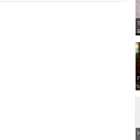
Т
Б
П
с
Н