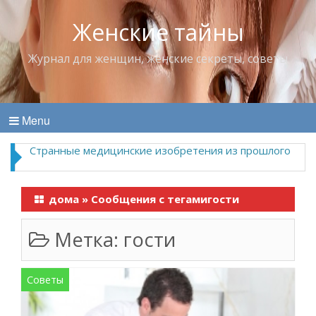
Женские тайны
Журнал для женщин, женские секреты, советы
Menu
Странные медицинские изобретения из прошлого
дома
»
Сообщения с тегамигости
Метка:
гости
Советы