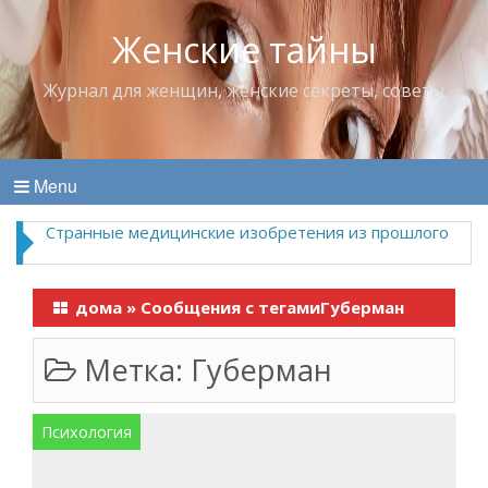
Женские тайны
Журнал для женщин, женские секреты, советы
Menu
Странные медицинские изобретения из прошлого
дома
»
Сообщения с тегамиГуберман
Метка:
Губерман
Психология