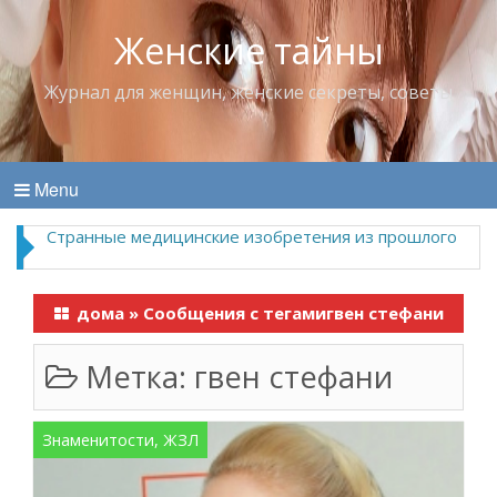
Женские тайны
Журнал для женщин, женские секреты, советы
Menu
Странные медицинские изобретения из прошлого
дома
»
Сообщения с тегамигвен стефани
Метка:
гвен стефани
Знаменитости, ЖЗЛ