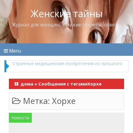
Женские тайны
Журнал для женщин, женские секреты, советы
Menu
Что пить в жару
дома
»
Сообщения с тегамиХорхе
Метка:
Хорхе
Новости