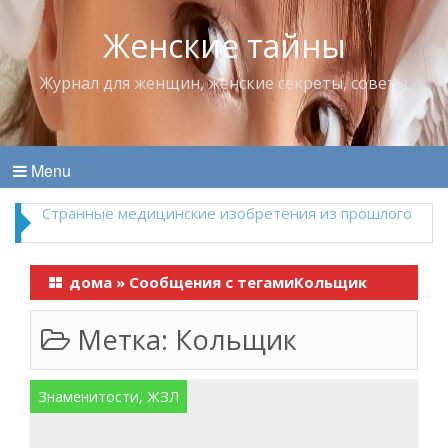
Женские тайны
Журнал для женщин, женские секреты, советы
Menu
Что пить в жару
дома
»
Сообщения с тегамиКольщик
Метка:
Кольщик
Знаменитости, ЖЗЛ