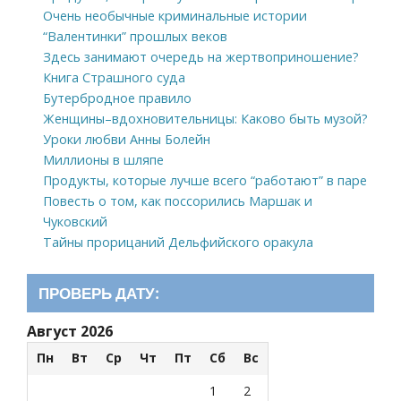
Очень необычные криминальные истории
“Валентинки” прошлых веков
Здесь занимают очередь на жертвоприношение?
Книга Страшного суда
Бутербродное правило
Женщины–вдохновительницы: Каково быть музой?
Уроки любви Анны Болейн
Миллионы в шляпе
Продукты, которые лучше всего “работают” в паре
Повесть о том, как поссорились Маршак и
Чуковский
Тайны прорицаний Дельфийского оракула
ПРОВЕРЬ ДАТУ:
Август 2026
Пн
Вт
Ср
Чт
Пт
Сб
Вс
1
2