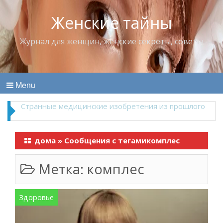
Женские тайны
Журнал для женщин, женские секреты, советы
Menu
Что пить в жару
дома
»
Сообщения с тегамикомплес
Метка:
комплес
Здоровье