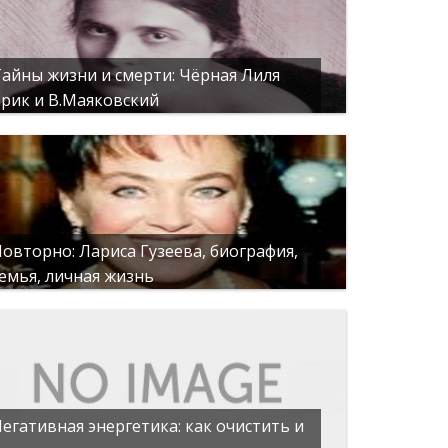
айны жизни и смерти: Чёрная Лиля
рик и В.Маяковский
овторно: Лариса Гузеева, биография,
емья, личная жизнь
егативная энергетика: как очистить и