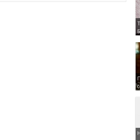
Т
Б
П
с
Н