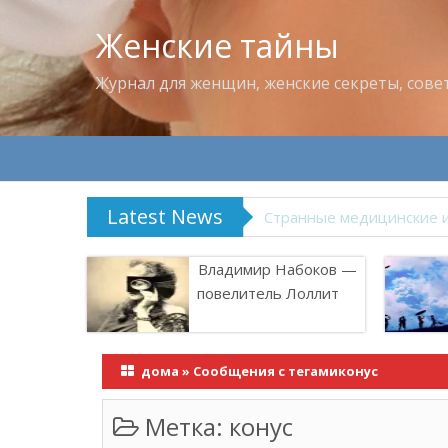
Женские тайны
Журнал для женщин, женские секреты, сове
Latest News
Что пить в жару
Владимир Набоков —
повелитель Лоллит
дома
»
Сообщения с тегамиконус
Метка:
конус