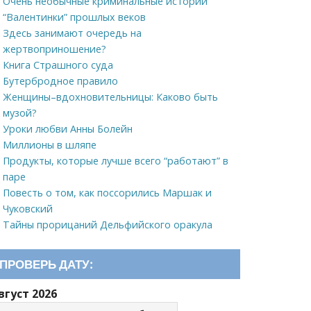
Очень необычные криминальные истории
“Валентинки” прошлых веков
Здесь занимают очередь на
жертвоприношение?
Книга Страшного суда
Бутербродное правило
Женщины–вдохновительницы: Каково быть
музой?
Уроки любви Анны Болейн
Миллионы в шляпе
Продукты, которые лучше всего “работают” в
паре
Повесть о том, как поссорились Маршак и
Чуковский
Тайны прорицаний Дельфийского оракула
ПРОВЕРЬ ДАТУ:
вгуст 2026