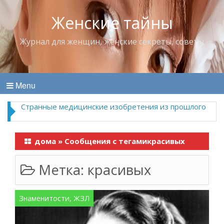
Женские тайны
Журнал для женщин, женские секреты, советы
Menu
Странные медицинские изобретения из прошлого
дома
»
Сообщения с тегамикрасивых
Метка:
красивых
Знаменитости, ЖЗЛ