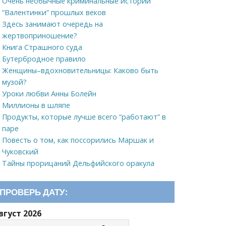
Очень необычные криминальные истории
“Валентинки” прошлых веков
Здесь занимают очередь на
жертвоприношение?
Книга Страшного суда
Бутербродное правило
Женщины–вдохновительницы: Каково быть
музой?
Уроки любви Анны Болейн
Миллионы в шляпе
Продукты, которые лучше всего “работают” в
паре
Повесть о том, как поссорились Маршак и
Чуковский
Тайны прорицаний Дельфийского оракула
ПРОВЕРЬ ДАТУ:
вгуст 2026