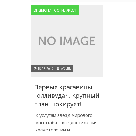
Знаменитости, ЖЗЛ
16.03.2012
ADMIN
Первые красавицы
Голливуда?.. Крупный
план шокирует!
К услугам звезд мирового
масштаба – все достижения
косметологии и