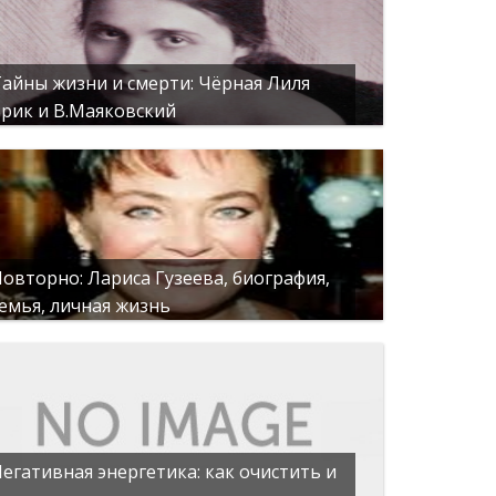
айны жизни и смерти: Чёрная Лиля
рик и В.Маяковский
овторно: Лариса Гузеева, биография,
емья, личная жизнь
егативная энергетика: как очистить и