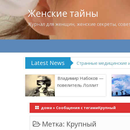
Женские тайны
Журнал для женщин, женские секреты, сове
Latest News
Что пить в жару
Владимир Набоков —
повелитель Лоллит
дома
»
Сообщения с тегамиКрупный
Метка:
Крупный