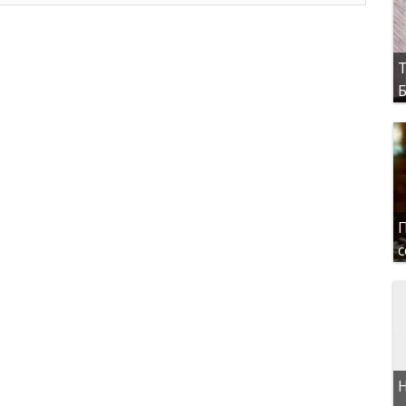
Т
Б
П
с
Н