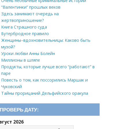
Очень необычные криминальные истории
“Валентинки” прошлых веков
Здесь занимают очередь на
жертвоприношение?
Книга Страшного суда
Бутербродное правило
Женщины–вдохновительницы: Каково быть
музой?
Уроки любви Анны Болейн
Миллионы в шляпе
Продукты, которые лучше всего “работают” в
паре
Повесть о том, как поссорились Маршак и
Чуковский
Тайны прорицаний Дельфийского оракула
ПРОВЕРЬ ДАТУ:
вгуст 2026