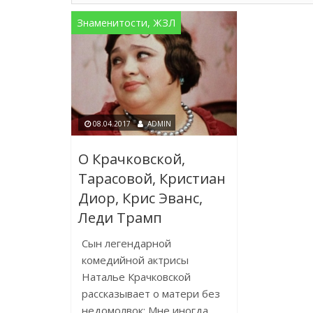
Знаменитости, ЖЗЛ
08.04.2017
ADMIN
О Крачковской,
Тарасовой, Кристиан
Диор, Крис Эванс,
Леди Трамп
Сын легендарной
комедийной актрисы
Наталье Крачковской
рассказывает о матери без
недомолвок: Мне иногда