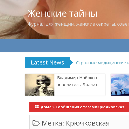
Женские тайны
Журнал для женщин, женские секреты, сове
Latest News
Что пить в жару
Владимир Набоков —
повелитель Лоллит
дома
»
Сообщения с тегамиКрючковская
Метка:
Крючковская