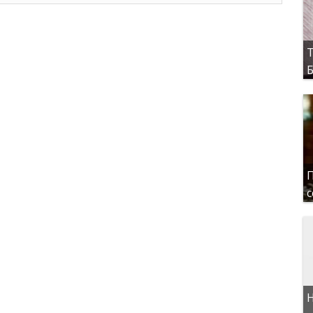
Т
Б
П
с
Н