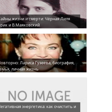
айны жизни и смерти: Чёрная Лиля
рик и В.Маяковский
овторно: Лариса Гузеева, биография,
емья, личная жизнь
егативная энергетика: как очистить и