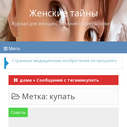
Женские тайны
Журнал для женщин, женские секреты, советы
Menu
Странные медицинские изобретения из прошлого
дома
»
Сообщения с тегамикупать
Метка:
купать
Советы