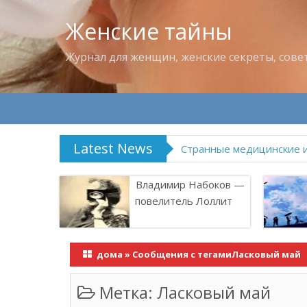
Женские тайны
Журнал для женщин, женские секреты, сове
Latest News
Что пить в жару
Владимир Набоков —
повелитель Лоллит
дома
»
Сообщения с тегамиЛасковый май
Метка:
Ласковый май