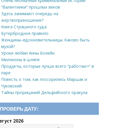
Очень необычные криминальные истории
“Валентинки” прошлых веков
Здесь занимают очередь на
жертвоприношение?
Книга Страшного суда
Бутербродное правило
Женщины–вдохновительницы: Каково быть
музой?
Уроки любви Анны Болейн
Миллионы в шляпе
Продукты, которые лучше всего “работают” в
паре
Повесть о том, как поссорились Маршак и
Чуковский
Тайны прорицаний Дельфийского оракула
ПРОВЕРЬ ДАТУ:
вгуст 2026