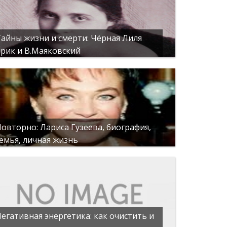
айны жизни и смерти: Чёрная Лиля
рик и В.Маяковский
овторно: Лариса Гузеева, биография,
емья, личная жизнь
егативная энергетика: как очистить и