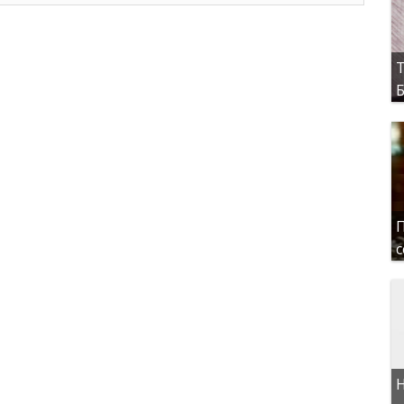
Т
Б
П
с
Н