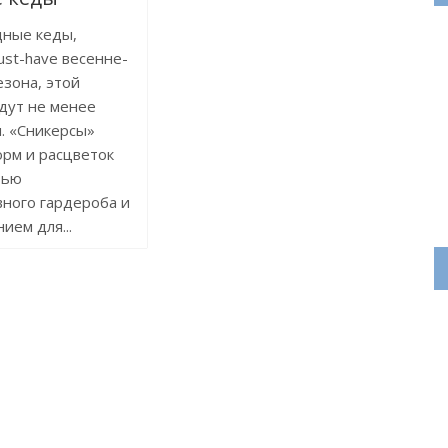
дные кеды,
st-have весенне-
езона, этой
дут не менее
. «Сникерсы»
рм и расцветок
тью
ного гардероба и
ием для...