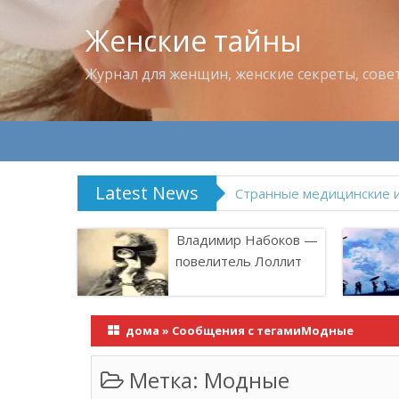
Женские тайны
Журнал для женщин, женские секреты, сове
Latest News
Что пить в жару
Владимир Набоков —
повелитель Лоллит
дома
»
Сообщения с тегамиМодные
Метка:
Модные