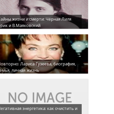
айны жизни и смерти: Чёрная Лиля
рик и В.Маяковский
овторно: Лариса Гузеева, биография,
емья, личная жизнь
егативная энергетика: как очистить и