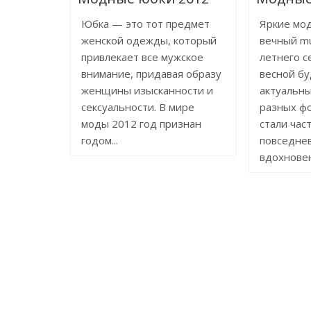
Юбка — это тот предмет
Яркие мо
женской одежды, который
вечный mu
привлекает все мужское
летнего с
внимание, придавая образу
весной бу
женщины изысканности и
актуальны
сексуальности. В мире
разных фо
моды 2012 год признан
стали час
годом...
повседнев
вдохновен