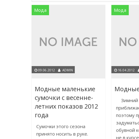
Мода
Мода
09.06.2012
ADMIN
16.04.2012
Модные маленькие
Модные 
сумочки с весенне-
Зимний 
летних показов 2012
приближае
года
поэтому 
задуматьс
Сумочки этого сезона
обувной к
принято носить в руке.
не в курс