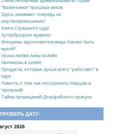
Очень необычные криминальные истории
“Валентинки” прошлых веков
Здесь занимают очередь на
жертвоприношение?
Книга Страшного суда
Бутербродное правило
Женщины–вдохновительницы: Каково быть
музой?
Уроки любви Анны Болейн
Миллионы в шляпе
Продукты, которые лучше всего “работают” в
паре
Повесть о том, как поссорились Маршак и
Чуковский
Тайны прорицаний Дельфийского оракула
ПРОВЕРЬ ДАТУ:
вгуст 2026