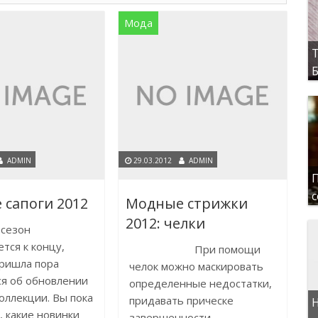
Мода
Т
Б
ADMIN
29.03.2012
ADMIN
П
с
сапоги 2012
Модные стрижки
2012: челки
сезон
тся к концу,
При помощи
пришла пора
челок можно маскировать
я об обновлении
определенные недостатки,
оллекции. Вы пока
придавать прическе
Н
е, какие новинки
завершенности,