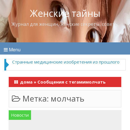
Женские тайны
Журнал для женщин, женские секреты, советы
Menu
Странные медицинские изобретения из прошлого
дома
»
Сообщения с тегамимолчать
Метка:
молчать
Новости