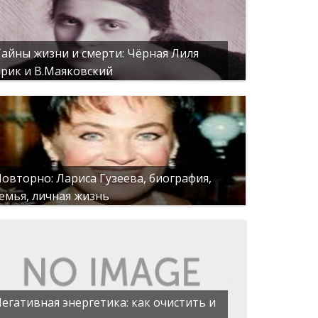
айны жизни и смерти: Чёрная Лиля
рик и В.Маяковский
овторно: Лариса Гузеева, биография,
емья, личная жизнь
егативная энергетика: как очистить и