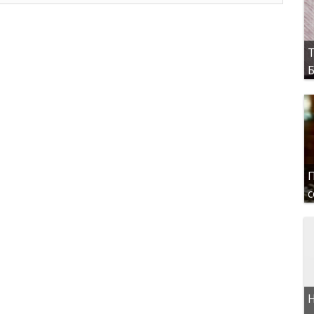
Т
Б
П
с
Н