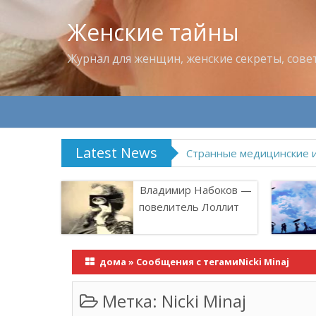
Женские тайны
Журнал для женщин, женские секреты, сове
Latest News
Что пить в жару
Владимир Набоков —
повелитель Лоллит
дома
»
Сообщения с тегамиNicki Minaj
Метка:
Nicki Minaj