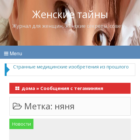
Женские тайны
Журнал для женщин, женские секреты, советы
Menu
Странные медицинские изобретения из прошлого
дома
»
Сообщения с тегаминяня
Метка:
няня
Новости