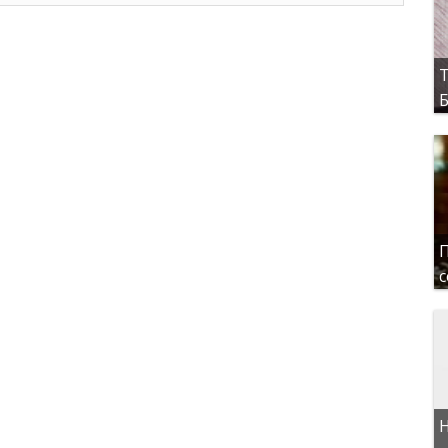
Т
Б
П
с
Н