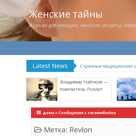
Женские тайны
Журнал для женщин, женские секреты, сове
Latest News
Что пить в жару
Владимир Набоков —
повелитель Лоллит
дома
»
Сообщения с тегамиRevlon
Метка:
Revlon