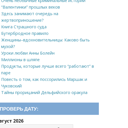
Очень необычные криминальные истории
“Валентинки” прошлых веков
Здесь занимают очередь на
жертвоприношение?
Книга Страшного суда
Бутербродное правило
Женщины–вдохновительницы: Каково быть
музой?
Уроки любви Анны Болейн
Миллионы в шляпе
Продукты, которые лучше всего “работают” в
паре
Повесть о том, как поссорились Маршак и
Чуковский
Тайны прорицаний Дельфийского оракула
ПРОВЕРЬ ДАТУ:
вгуст 2026