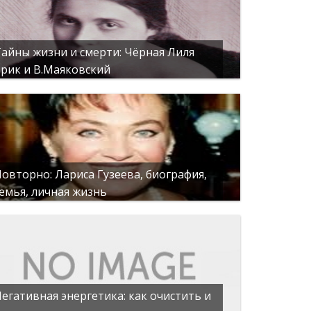
айны жизни и смерти: Чёрная Лиля
рик и В.Маяковский
овторно: Лариса Гузеева, биография,
емья, личная жизнь
егативная энергетика: как очистить и