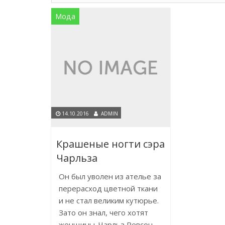
Мода
14.10.2016
ADMIN
Крашеные ногти сэра
Чарльза
Он был уволен из ателье за
перерасход цветной ткани
и не стал великим кутюрье.
Зато он знал, чего хотят
женщины. Чарльз Ревсон