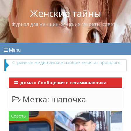
Женские тайны
Журнал для женщин, женские секреты, советы
Menu
Что пить в жару
дома
»
Сообщения с тегамишапочка
Метка:
шапочка
Советы