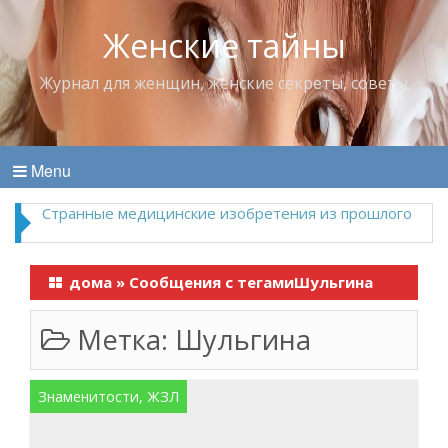
Женские тайны
Журнал для женщин, женские секреты, советы
Menu
дома
»
Сообщения с тегамиШульгина
Метка:
Шульгина
Знаменитости, ЖЗЛ