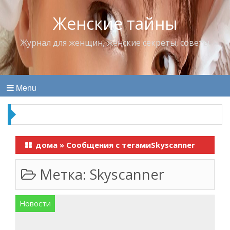
Женские тайны
Журнал для женщин, женские секреты, советы
Menu
Продукты, которые лучше всего “работают” в
паре
дома
»
Сообщения с тегамиSkyscanner
Метка:
Skyscanner
Новости