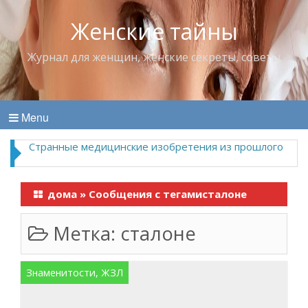
Женские тайны
Журнал для женщин, женские секреты, советы
Menu
Странные медицинские изобретения из прошлого
дома
»
Сообщения с тегамисталоне
Метка:
сталоне
Знаменитости, ЖЗЛ