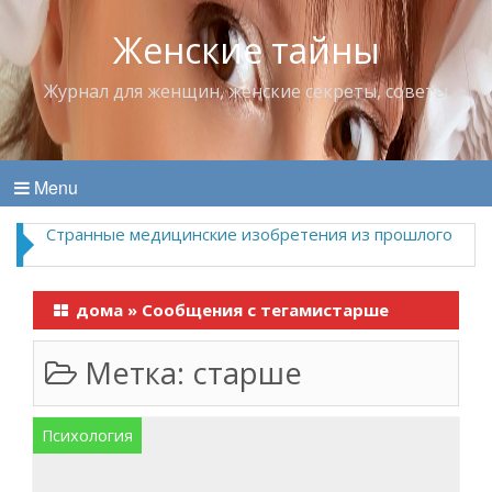
Женские тайны
Журнал для женщин, женские секреты, советы
Menu
Странные медицинские изобретения из прошлого
дома
»
Сообщения с тегамистарше
Метка:
старше
Психология