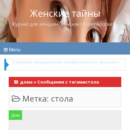
Женские тайны
Журнал для женщин, женские секреты, советы
Menu
Что пить в жару
дома
»
Сообщения с тегамистола
Метка:
стола
Дом