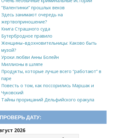
Очень необычные криминальные истории
“Валентинки” прошлых веков
Здесь занимают очередь на
жертвоприношение?
Книга Страшного суда
Бутербродное правило
Женщины–вдохновительницы: Каково быть
музой?
Уроки любви Анны Болейн
Миллионы в шляпе
Продукты, которые лучше всего “работают” в
паре
Повесть о том, как поссорились Маршак и
Чуковский
Тайны прорицаний Дельфийского оракула
ПРОВЕРЬ ДАТУ:
вгуст 2026