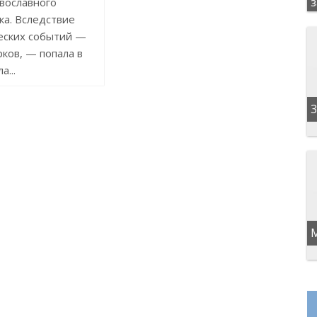
вославного
а. Вследствие
еских событий —
рков, — попала в
а...
3