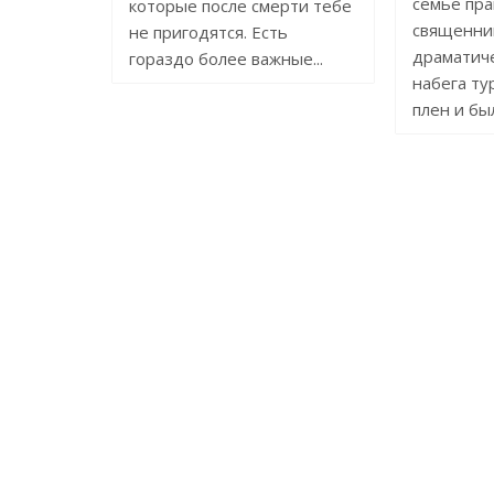
семье пра
которые после смерти тебе
священник
не пригодятся. Есть
драматич
гораздо более важные...
набега ту
плен и был