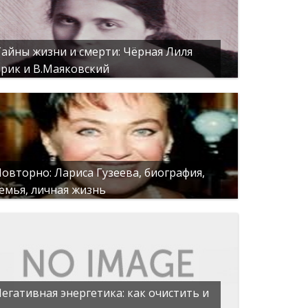
айны жизни и смерти: Чёрная Лиля
рик и В.Маяковский
овторно: Лариса Гузеева, биография,
емья, личная жизнь
егативная энергетика: как очистить и