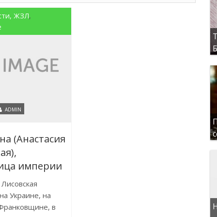
сти, ЖЗЛ
,
е
Т
Б
ADMIN
П
с
на (Анастасия
ая),
ица империи
 Лисовская
на Украине, на
Н
Франковщине, в