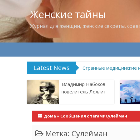
Женские тайны
Журнал для женщин, женские секреты, сове
Latest News
Что пить в жару
Владимир Набоков —
повелитель Лоллит
дома
»
Сообщения с тегамиСулейман
Метка:
Сулейман