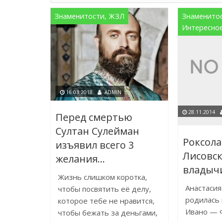
Знаменитости, ЖЗЛ
Знаменито
Интересно
16.03.2018
ADMIN
28.11.2014
Перед смертью
Султан Сулейман
Роксола
изъявил всего 3
Лисовск
желания…
владыч
Жизнь слишком коротка,
Анастасия
чтобы посвятить её делу,
родилась 
которое тебе не нравится,
Ивано — 
чтобы бежать за деньгами,