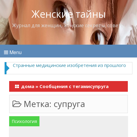
Женские тайны
Журнал для женщин, женские секреты, советы
Menu
Странные медицинские изобретения из прошлого
дома
»
Сообщения с тегамисупруга
Метка:
супруга
Психология