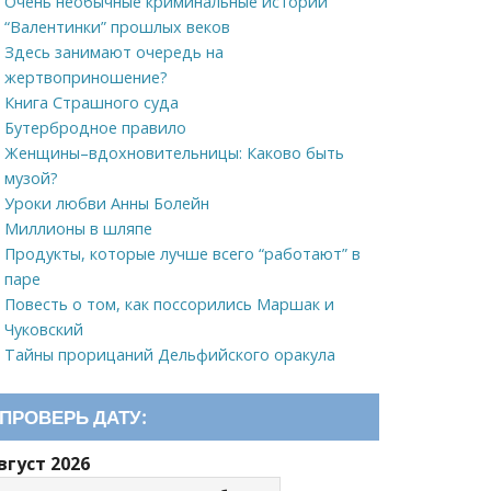
Очень необычные криминальные истории
“Валентинки” прошлых веков
Здесь занимают очередь на
жертвоприношение?
Книга Страшного суда
Бутербродное правило
Женщины–вдохновительницы: Каково быть
музой?
Уроки любви Анны Болейн
Миллионы в шляпе
Продукты, которые лучше всего “работают” в
паре
Повесть о том, как поссорились Маршак и
Чуковский
Тайны прорицаний Дельфийского оракула
ПРОВЕРЬ ДАТУ:
вгуст 2026