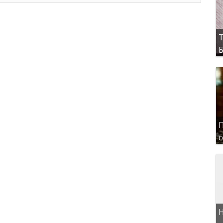
Т
Б
П
с
Н