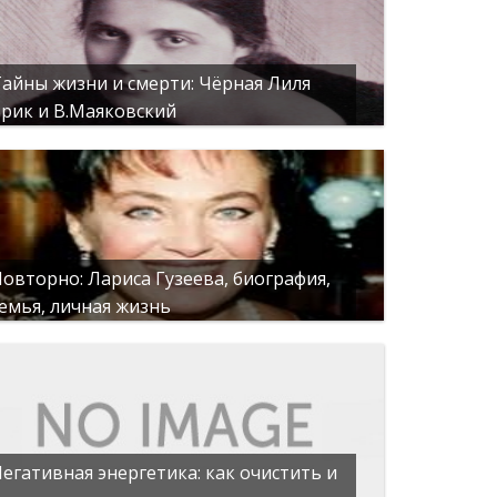
айны жизни и смерти: Чёрная Лиля
рик и В.Маяковский
овторно: Лариса Гузеева, биография,
емья, личная жизнь
егативная энергетика: как очистить и