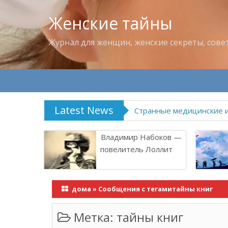
Женские тайны
Журнал для женщин, женские секреты, сове
Latest News
Странные медицинские 
Владимир Набоков —
повелитель Лоллит
дома
»
Сообщения с тегамитайны книг
Метка:
тайны книг