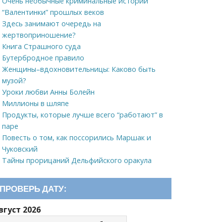
Очень необычные криминальные истории
“Валентинки” прошлых веков
Здесь занимают очередь на
жертвоприношение?
Книга Страшного суда
Бутербродное правило
Женщины–вдохновительницы: Каково быть
музой?
Уроки любви Анны Болейн
Миллионы в шляпе
Продукты, которые лучше всего “работают” в
паре
Повесть о том, как поссорились Маршак и
Чуковский
Тайны прорицаний Дельфийского оракула
ПРОВЕРЬ ДАТУ:
вгуст 2026