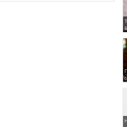
Т
Б
П
с
Н