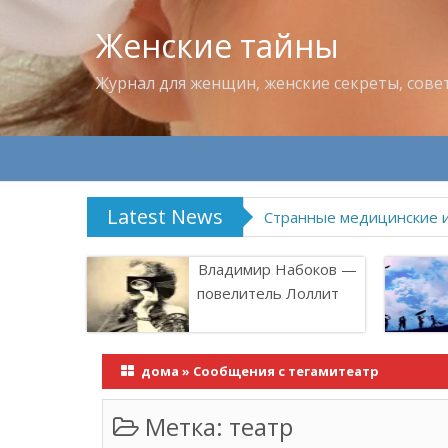
Женские тайны
Журнал для женщин, женские секреты, сове
Latest News
Странные медицинские 
Владимир Набоков —
повелитель Лоллит
дома
»
Сообщения с тегамитеатр
Метка:
театр