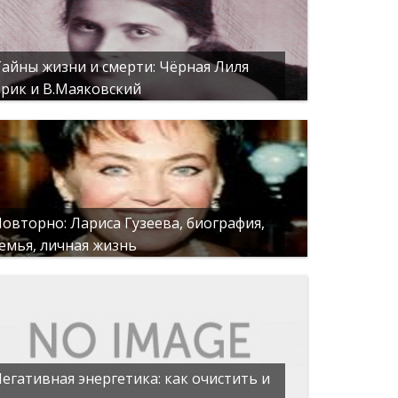
айны жизни и смерти: Чёрная Лиля
рик и В.Маяковский
овторно: Лариса Гузеева, биография,
емья, личная жизнь
егативная энергетика: как очистить и