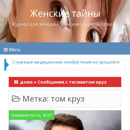
Женские тайны
Журнал для женщин, женские секреты, советы
Menu
Странные медицинские изобретения из прошлого
дома
»
Сообщения с тегамитом круз
Метка:
том круз
Знаменитости, ЖЗЛ