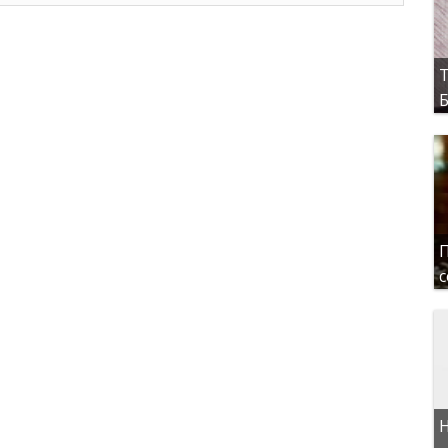
Т
Б
П
с
Н