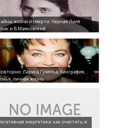
айны жизни и смерти: Чёрная Лиля
рик и В.Маяковский
овторно: Лариса Гузеева, биография,
емья, личная жизнь
егативная энергетика: как очистить и