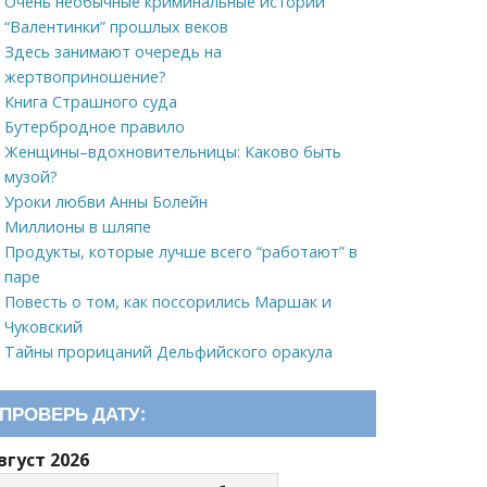
Очень необычные криминальные истории
“Валентинки” прошлых веков
Здесь занимают очередь на
жертвоприношение?
Книга Страшного суда
Бутербродное правило
Женщины–вдохновительницы: Каково быть
музой?
Уроки любви Анны Болейн
Миллионы в шляпе
Продукты, которые лучше всего “работают” в
паре
Повесть о том, как поссорились Маршак и
Чуковский
Тайны прорицаний Дельфийского оракула
ПРОВЕРЬ ДАТУ:
вгуст 2026