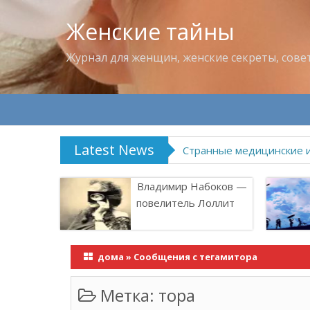
Женские тайны
Журнал для женщин, женские секреты, сове
Latest News
Странные медицинские 
Владимир Набоков —
повелитель Лоллит
дома
»
Сообщения с тегамитора
Метка:
тора