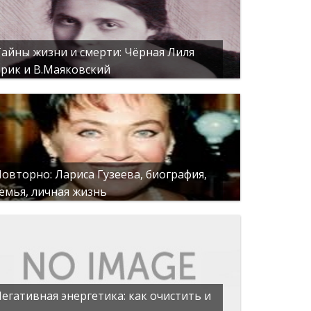
айны жизни и смерти: Чёрная Лиля
рик и В.Маяковский
овторно: Лариса Гузеева, биография,
емья, личная жизнь
егативная энергетика: как очистить и