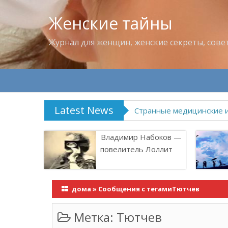
Женские тайны
Журнал для женщин, женские секреты, сове
Latest News
Что пить в жару
Владимир Набоков —
повелитель Лоллит
дома
»
Сообщения с тегамиТютчев
Метка:
Тютчев