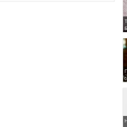
Т
Б
П
с
Н