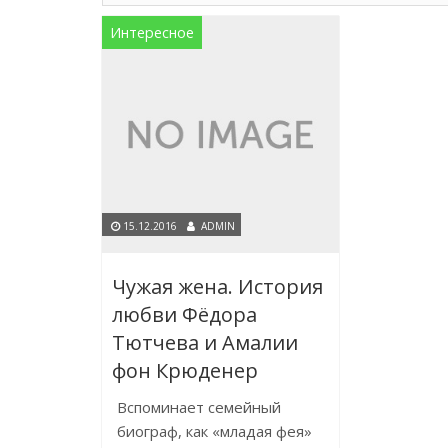
Интересное
15.12.2016
ADMIN
Чужая жена. История
любви Фёдора
Тютчева и Амалии
фон Крюденер
Вспоминает семейный
биограф, как «младая фея»