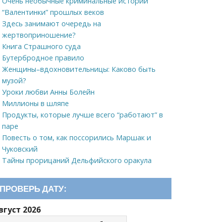
Очень необычные криминальные истории
“Валентинки” прошлых веков
Здесь занимают очередь на
жертвоприношение?
Книга Страшного суда
Бутербродное правило
Женщины–вдохновительницы: Каково быть
музой?
Уроки любви Анны Болейн
Миллионы в шляпе
Продукты, которые лучше всего “работают” в
паре
Повесть о том, как поссорились Маршак и
Чуковский
Тайны прорицаний Дельфийского оракула
ПРОВЕРЬ ДАТУ:
вгуст 2026