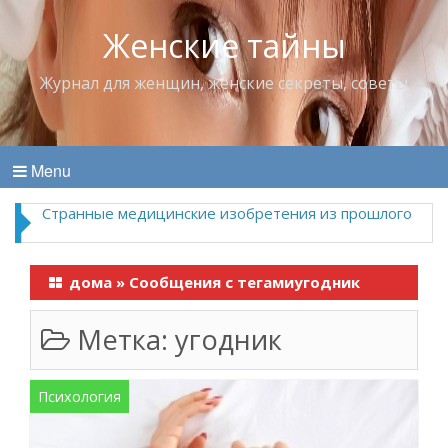
Женские тайны
Журнал для женщин, женские секреты, советы
Menu
Странные медицинские изобретения из прошлого
дома
»
Сообщения с тегамиугодник
Метка:
угодник
Психология