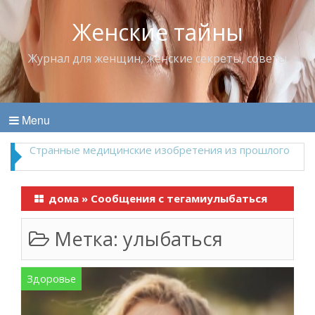
Женские тайны
Журнал для женщин, женские секреты, советы
Menu
Что пить в жару
дома
»
Сообщения с тегамиулыбаться
Метка:
улыбаться
Здоровье