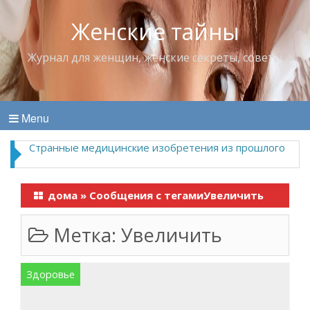
Женские тайны
Журнал для женщин, женские секреты, советы
Menu
Странные медицинские изобретения из прошлого
дома
»
Сообщения с тегамиУвеличить
Метка:
Увеличить
Здоровье