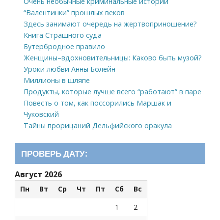
Очень необычные криминальные истории
“Валентинки” прошлых веков
Здесь занимают очередь на жертвоприношение?
Книга Страшного суда
Бутербродное правило
Женщины–вдохновительницы: Каково быть музой?
Уроки любви Анны Болейн
Миллионы в шляпе
Продукты, которые лучше всего “работают” в паре
Повесть о том, как поссорились Маршак и
Чуковский
Тайны прорицаний Дельфийского оракула
ПРОВЕРЬ ДАТУ:
Август 2026
Пн
Вт
Ср
Чт
Пт
Сб
Вс
1
2