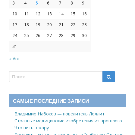
3
4
5
6
7
8
9
10
11
12
13
14
15
16
17
18
19
20
21
22
23
24
25
26
27
28
29
30
31
« Авг
САМЫЕ ПОСЛЕДНИЕ ЗАПИСИ
Владимир Набоков — повелитель Лоллит
Странные медицинские изобретения из прошлого
Что пить в жару
Продукты, которые лучше всего “работают” в паре