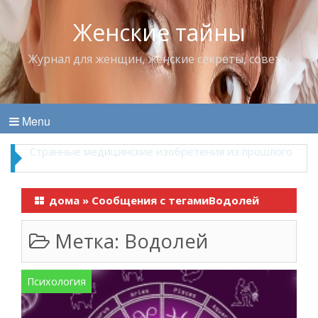
Женские тайны
Журнал для женщин, женские секреты, советы
Menu
Что пить в жару
дома
»
Сообщения с тегамиВодолей
Метка:
Водолей
Психология