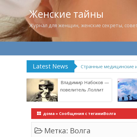
Женские тайны
Журнал для женщин, женские секреты, сове
Latest News
Что пить в жару
Владимир Набоков —
повелитель Лоллит
дома
»
Сообщения с тегамиВолга
Метка:
Волга