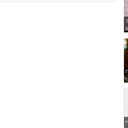
Т
Б
П
с
Н