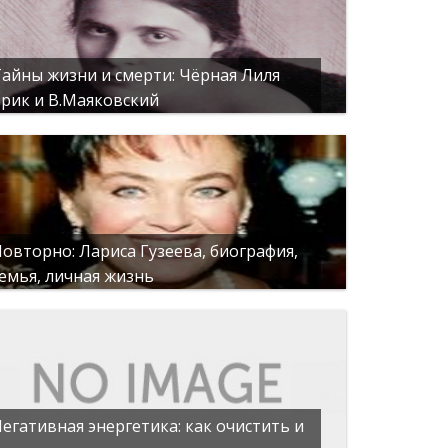
айны жизни и смерти: Чёрная Лиля
рик и В.Маяковский
овторно: Лариса Гузеева, биография,
емья, личная жизнь
егативная энергетика: как очистить и