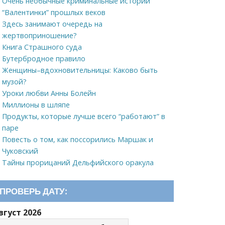
Очень необычные криминальные истории
“Валентинки” прошлых веков
Здесь занимают очередь на
жертвоприношение?
Книга Страшного суда
Бутербродное правило
Женщины–вдохновительницы: Каково быть
музой?
Уроки любви Анны Болейн
Миллионы в шляпе
Продукты, которые лучше всего “работают” в
паре
Повесть о том, как поссорились Маршак и
Чуковский
Тайны прорицаний Дельфийского оракула
ПРОВЕРЬ ДАТУ:
вгуст 2026