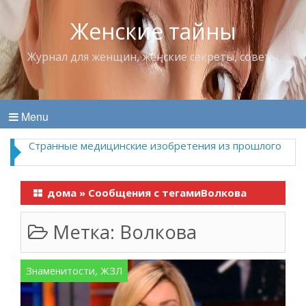
Женские тайны
Журнал для женщин, женские секреты, советы
Menu
Странные медицинские изобретения из прошлого
дома
»
Сообщения с тегамиВолкова
Метка:
Волкова
Знаменитости, ЖЗЛ