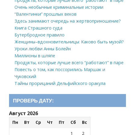
Продукты, которые лучше всего “работают” в паре
Очень необычные криминальные истории
“Валентинки” прошлых веков
Здесь занимают очередь на жертвоприношение?
Книга Страшного суда
Бутербродное правило
Женщины–вдохновительницы: Каково быть музой?
Уроки любви Анны Болейн
Миллионы в шляпе
Продукты, которые лучше всего “работают” в паре
Повесть о том, как поссорились Маршак и
Чуковский
Тайны прорицаний Дельфийского оракула
ПРОВЕРЬ ДАТУ:
Август 2026
Пн
Вт
Ср
Чт
Пт
Сб
Вс
1
2