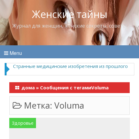
Женские тайны
Журнал для женщин, женские секреты, советы
Menu
Странные медицинские изобретения из прошлого
дома
»
Сообщения с тегамиVoluma
Метка:
Voluma
Здоровье