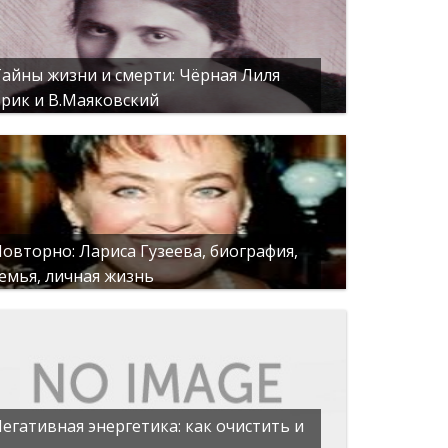
айны жизни и смерти: Чёрная Лиля
рик и В.Маяковский
овторно: Лариса Гузеева, биография,
емья, личная жизнь
егативная энергетика: как очистить и