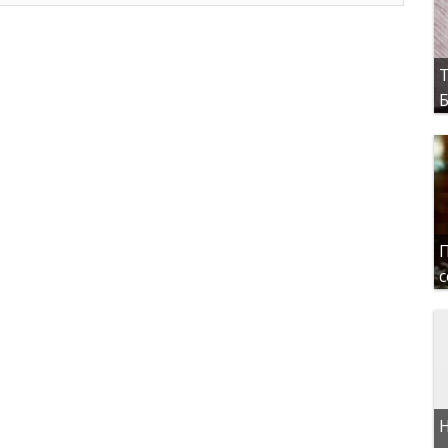
Т
Б
П
с
Н