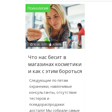
Психология
30.06.2017
ADMIN
Что нас бесит в
магазинах косметики
и как с этим бороться
Следующие по пятам
охранники, навязчивые
консультанты, отсутствие
тестеров и
псевдораспродажи:
достало! Мы собрали самые