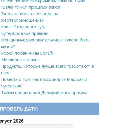
Очень необычные криминальные истории
“Валентинки” прошлых веков
Здесь занимают очередь на
жертвоприношение?
Книга Страшного суда
Бутербродное правило
Женщины–вдохновительницы: Каково быть
музой?
Уроки любви Анны Болейн
Миллионы в шляпе
Продукты, которые лучше всего “работают” в
паре
Повесть о том, как поссорились Маршак и
Чуковский
Тайны прорицаний Дельфийского оракула
ПРОВЕРЬ ДАТУ:
вгуст 2026