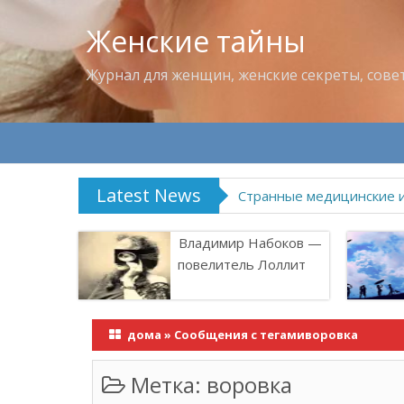
Женские тайны
Журнал для женщин, женские секреты, сове
Latest News
Странные медицинские 
Владимир Набоков —
повелитель Лоллит
дома
»
Сообщения с тегамиворовка
Метка:
воровка