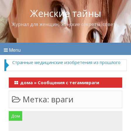
Женские тайны
Журнал для женщин, женские секреты, советы
Menu
Странные медицинские изобретения из прошлого
дома
»
Сообщения с тегамивраги
Метка:
враги
Дом