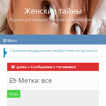
Женские тайны
Журнал для женщин, женские секреты, советы
Menu
Странные медицинские изобретения из прошлого
дома
»
Сообщения с тегамивсе
Метка:
все
Мода