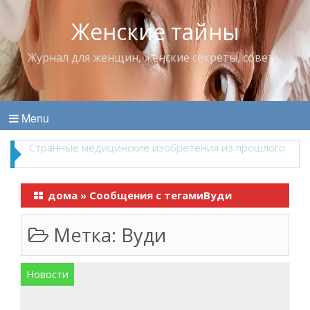
Женские тайны
Журнал для женщин, женские секреты, советы
Menu
Что пить в жару
дома
»
Сообщения с тегамиВуди
Метка:
Вуди
Новости