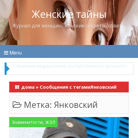
Женские тайны
Журнал для женщин, женские секреты, советы
Menu
Что пить в жару
дома
»
Сообщения с тегамиЯнковский
Метка:
Янковский
Знаменитости, ЖЗЛ