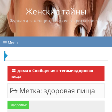
Женские тайны
Журнал для женщин, женские секреты, советы
Menu
Что пить в жару
дома
»
Сообщения с тегамиздоровая
пища
Метка:
здоровая пища
Здоровье