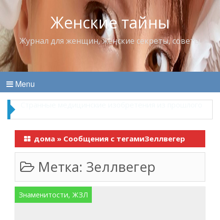
Женские тайны
Журнал для женщин, женские секреты, советы
Menu
Что пить в жару
дома
»
Сообщения с тегамиЗеллвегер
Метка:
Зеллвегер
Знаменитости, ЖЗЛ