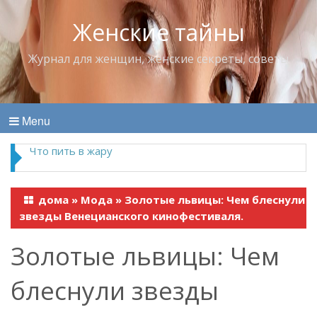
Женские тайны
Журнал для женщин, женские секреты, советы
Menu
Что пить в жару
дома
»
Мода
»
Золотые львицы: Чем блеснули
звезды Венецианского кинофестиваля.
Золотые львицы: Чем
блеснули звезды