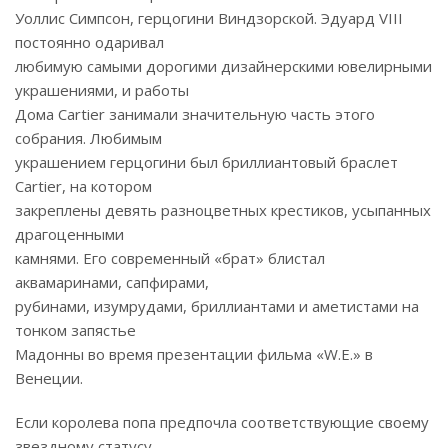
Уоллис Симпсон, герцогини Виндзорской. Эдуард VIII
постоянно одаривал
любимую самыми дорогими дизайнерскими ювелирными
украшениями, и работы
Дома Cartier занимали значительную часть этого
собрания. Любимым
украшением герцогини был бриллиантовый браслет
Cartier, на котором
закреплены девять разноцветных крестиков, усыпанных
драгоценными
камнями. Его современный «брат» блистал
аквамаринами, сапфирами,
рубинами, изумрудами, бриллиантами и аметистами на
тонком запястье
Мадонны во время презентации фильма «W.E.» в
Венеции.
Если королева попа предпочла соответствующие своему
звездному статусу