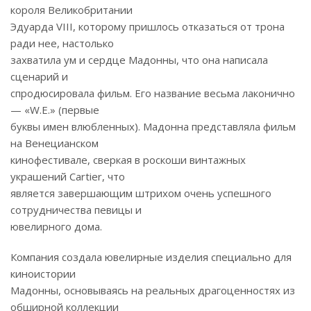
короля Великобритании
Эдуарда VIII, которому пришлось отказаться от трона
ради нее, настолько
захватила ум и сердце Мадонны, что она написала
сценарий и
спродюсировала фильм. Его название весьма лаконично
— «W.E.» (первые
буквы имен влюбленных). Мадонна представляла фильм
на Венецианском
кинофестивале, сверкая в роскоши винтажных
украшений Cartier, что
является завершающим штрихом очень успешного
сотрудничества певицы и
ювелирного дома.
Компания создала ювелирные изделия специально для
киноистории
Мадонны, основываясь на реальных драгоценностях из
обширной коллекции