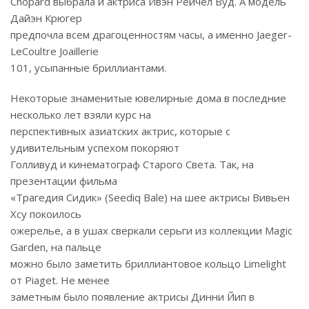
Chopard выбрала и актриса Ивэн Рейчел Вуд. А модель
Дайэн Крюгер
предпочла всем драгоценностям часы, а именно Jaeger-
LeCoultre Joaillerie
101, усыпанные бриллиантами.
Некоторые знаменитые ювелирные дома в последние
несколько лет взяли курс на
перспективных азиатских актрис, которые с
удивительным успехом покоряют
Голливуд и кинематограф Старого Света. Так, на
презентации фильма
«Трагедия Сидик» (Seediq Bale) на шее актрисы Вивьен
Хсу покоилось
ожерелье, а в ушах сверкали серьги из коллекции Magic
Garden, на пальце
можно было заметить бриллиантовое кольцо Limelight
от Piaget. Не менее
заметным было появление актрисы Динни Йип в