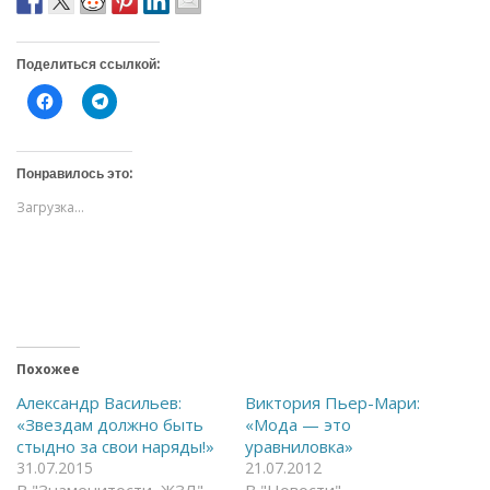
Поделиться ссылкой:
Н
Н
а
а
ж
ж
м
м
и
и
т
т
Понравилось это:
е
е
,
,
Загрузка...
ч
ч
т
т
о
о
б
б
ы
ы
о
п
т
о
к
д
р
е
ы
л
т
и
ь
т
Похожее
н
ь
а
с
Александр Васильев:
Виктория Пьер-Мари:
F
я
«Звездам должно быть
«Мода — это
a
в
c
T
стыдно за свои наряды!»
уравниловка»
e
e
31.07.2015
21.07.2012
b
l
o
e