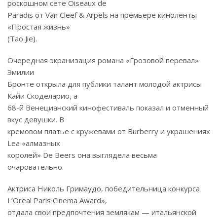
роскошном сете Oiseaux de
Paradis от Van Cleef & Arpels на премьере киноленты
«Простая жизнь»
(Tao Jie).
Очередная экранизация романа «Грозовой перевал»
Эмилии
Бронте открыла для публики талант молодой актрисы
Кайи Скоделарио, а
68-й Венецианский кинофестиваль показал и отменный
вкус девушки. В
кремовом платье с кружевами от Burberry и украшениях
Lea «алмазных
королей» De Beers она выглядела весьма
очаровательно.
Актриса Николь Гримаудо, победительница конкурса
L’Oreal Paris Cinema Award»,
отдала свои предпочтения землякам — итальянской