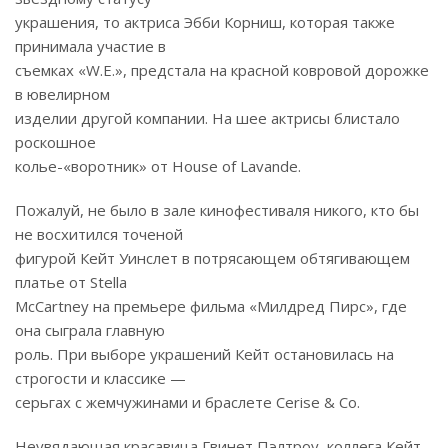
украшения, то актриса Эбби Корниш, которая также
принимала участие в
съемках «W.E.», предстала на красной ковровой дорожке
в ювелирном
изделии другой компании. На шее актрисы блистало
роскошное
колье-«воротник» от House of Lavande.
Пожалуй, не было в зале кинофестиваля никого, кто бы
не восхитился точеной
фигурой Кейт Уинслет в потрясающем обтягивающем
платье от Stella
McCartney на премьере фильма «Милдред Пирс», где
она сыграла главную
роль. При выборе украшений Кейт остановилась на
строгости и классике —
серьгах с жемчужинами и браслете Cerise & Co.
Неувядающая красавица Гвинет Пэлтроу, коллега Кейт