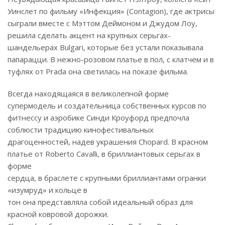
Уинслет по фильму «Инфекция» (Contagion), где актрисы
сыграли вместе с Мэттом Деймоном и Джудом Лоу,
решила сделать акцент на крупных серьгах-
шандельерах Bulgari, которые без устали показывала
папарацци. В нежно-розовом платье в пол, с клатчем и в
туфлях от Prada она светилась на показе фильма.
Всегда находящаяся в великолепной форме
супермодель и создательница собственных курсов по
фитнессу и аэробике Синди Кроуфорд предпочла
соблюсти традицию кинофестивальных
драгоценностей, надев украшения Chopard. В красном
платье от Roberto Cavalli, в бриллиантовых серьгах в
форме
сердца, в браслете с крупными бриллиантами огранки
«изумруд» и кольце в
тон она представляла собой идеальный образ для
красной ковровой дорожки.