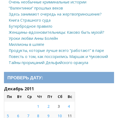
Очень необычные криминальные истории
“Валентинки” прошлых веков
Здесь занимают очередь на жертвоприношение?
Книга Страшного суда
Бутербродное правило
Женщины–вдохновительницы: Каково быть музой?
Уроки любви Анны Болейн
Миллионы в шляпе
Продукты, которые лучше всего “работают” в паре
Повесть о том, как поссорились Маршак и Чуковский
Тайны прорицаний Дельфийского оракула
ПРОВЕРЬ ДАТУ:
Декабрь 2011
Пн
Вт
Ср
Чт
Пт
Сб
Вс
1
2
3
4
5
6
7
8
9
10
11