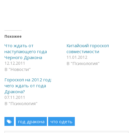
о
о
б
б
ы
ы
о
п
т
о
к
д
р
е
ы
л
т
и
ь
т
Похожее
н
ь
а
с
Что ждать от
Китайский гороскоп
F
я
наступающего года
совместимости
a
в
c
T
Черного Дракона
11.01.2012
e
e
12.12.2011
В "Психология"
b
l
o
e
В "Новости"
o
g
k
r
(
a
Гороскоп на 2012 год:
О
m
чего ждать от года
т
(
к
О
Дракона?
р
т
07.11.2011
ы
к
в
р
В "Психология"
а
ы
е
в
т
а
с
е
я
год дракона
т
что одеть
в
с
н
я
о
в