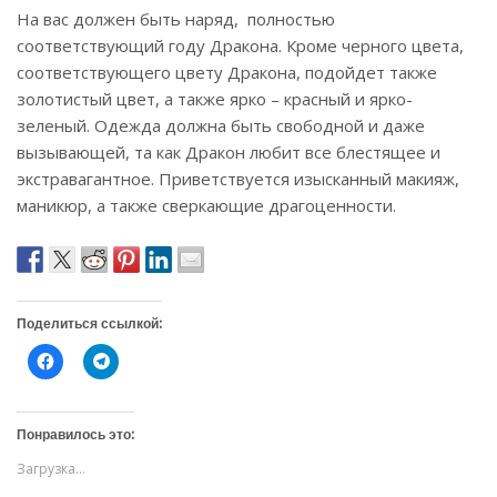
На вас должен быть наряд, полностью
соответствующий году Дракона. Кроме черного цвета,
соответствующего цвету Дракона, подойдет также
золотистый цвет, а также ярко – красный и ярко-
зеленый. Одежда должна быть свободной и даже
вызывающей, та как Дракон любит все блестящее и
экстравагантное. Приветствуется изысканный макияж,
маникюр, а также сверкающие драгоценности.
Поделиться ссылкой:
Н
Н
а
а
ж
ж
м
м
и
и
т
т
Понравилось это:
е
е
,
,
Загрузка...
ч
ч
т
т