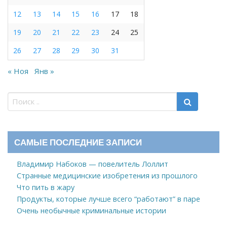
12
13
14
15
16
17
18
19
20
21
22
23
24
25
26
27
28
29
30
31
« Ноя
Янв »
САМЫЕ ПОСЛЕДНИЕ ЗАПИСИ
Владимир Набоков — повелитель Лоллит
Странные медицинские изобретения из прошлого
Что пить в жару
Продукты, которые лучше всего “работают” в паре
Очень необычные криминальные истории