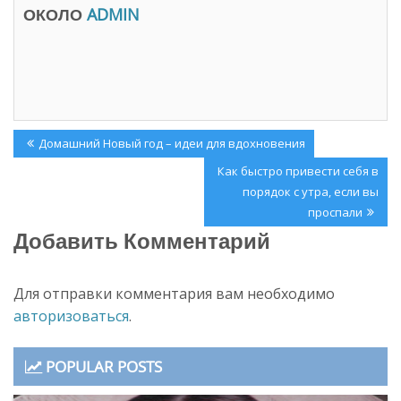
в
н
ОКОЛО
ADMIN
о
о
м
в
о
о
к
м
н
о
е
к
)
н
е
)
Навигация
Previous
Домашний Новый год – идеи для вдохновения
по
Post:
Next
Как быстро привести себя в
записям
Post:
порядок с утра, если вы
проспали
Добавить Комментарий
Для отправки комментария вам необходимо
авторизоваться
.
POPULAR POSTS