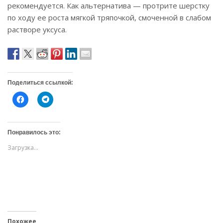
рекомендуется. Как альтернатива — протрите шерстку
по ходу ее роста мягкой тряпочкой, смоченной в слабом
растворе уксуса.
Поделиться ссылкой:
Н
Н
а
а
ж
ж
м
м
и
и
т
т
Понравилось это:
е
е
,
,
Загрузка...
ч
ч
т
т
о
о
б
б
ы
ы
о
п
т
о
к
д
р
е
ы
л
т
и
ь
т
Похожее