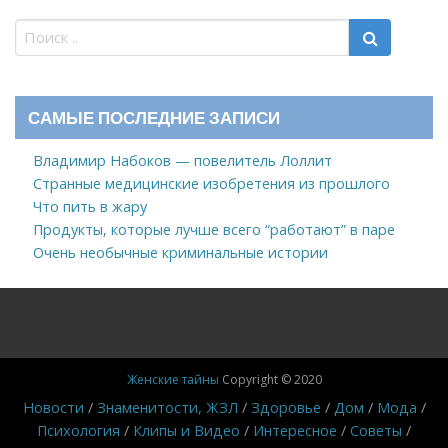
САМЫЕ ПОСЛЕДНИЕ ЗАПИСИ
Владимир Набоков — повелитель Лоллит
Странные медицинские изобретения из прошлого
Что пить в жару
Продукты, которые лучше всего “работают” в паре
Очень необычные криминальные истории
Женские тайны
Copyright © 2020
Новости
Знаменитости, ЖЗЛ
Здоровье
Дом
Мода
Психология
Клипы и Видео
Интересное
Советы