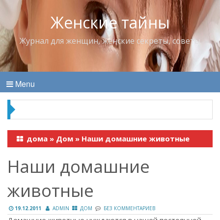
Женские тайны
Журнал для женщин, женские секреты, советы
Menu
Что пить в жару
дома
»
Дом
»
Наши домашние животные
Наши домашние
животные
19.12.2011
ADMIN
ДОМ
БЕЗ КОММЕНТАРИЕВ