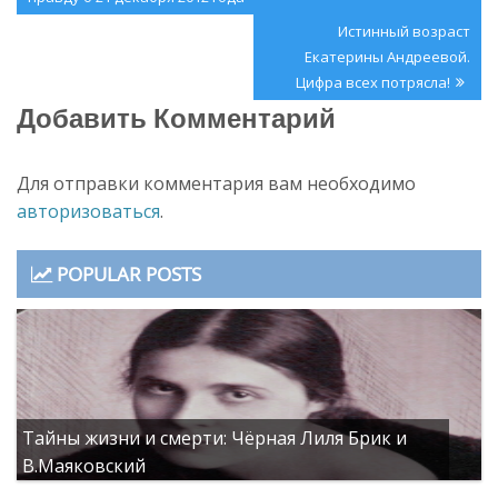
по
)
записям
Next
Истинный возраст
Post:
Екатерины Андреевой.
Цифра всех потрясла!
Добавить Комментарий
Для отправки комментария вам необходимо
авторизоваться
.
POPULAR POSTS
Тайны жизни и смерти: Чёрная Лиля Брик и
В.Маяковский