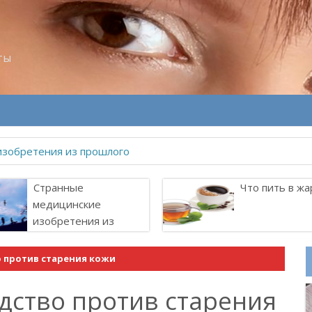
ты
Странные
Что пить в жа
медицинские
изобретения из
прошлого
 против старения кожи
дство против старения