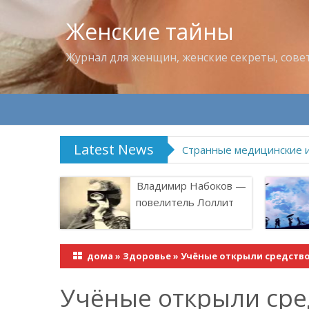
Женские тайны
Журнал для женщин, женские секреты, сове
Latest News
Что пить в жару
Владимир Набоков —
повелитель Лоллит
дома
»
Здоровье
»
Учёные открыли средство
Учёные открыли сре