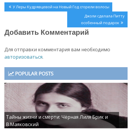
Навигация
Previous
У Леры Кудрявцевой на Новый Год сгорели волосы
по
Post:
Next
Джоли сделала Питту
записям
Post:
особенный подарок
Добавить Комментарий
Для отправки комментария вам необходимо
авторизоваться
.
POPULAR POSTS
Тайны жизни и смерти: Чёрная Лиля Брик и
В.Маяковский