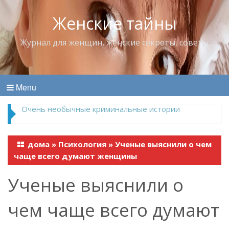
Женские тайны
Журнал для женщин, женские секреты, советы
Menu
Владимир Набоков — повелитель Лоллит
дома
»
Психология
»
Ученые выяснили о чем
чаще всего думают женщины
Ученые выяснили о
чем чаще всего думают