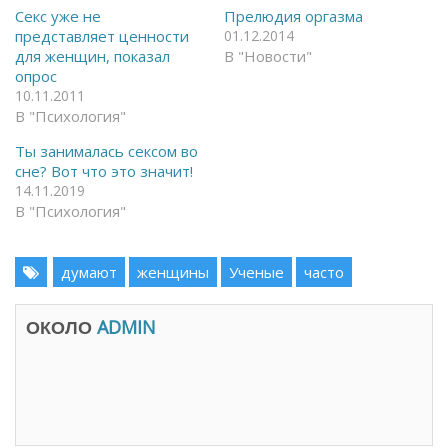
а
с
Секс уже не
Прелюдия оргазма
F
я
представляет ценности
01.12.2014
a
в
c
T
для женщин, показал
В "Новости"
e
e
опрос
b
l
o
e
10.11.2011
o
g
В "Психология"
k
r
(
a
О
m
Ты занималась сексом во
т
(
к
О
сне? Вот что это значит!
р
т
14.11.2019
ы
к
в
р
В "Психология"
а
ы
е
в
т
а
с
е
я
думают
т
женщины
Ученые
часто
в
с
н
я
о
в
в
н
ОКОЛО
ADMIN
о
о
м
в
о
о
к
м
н
о
е
к
)
н
е
)