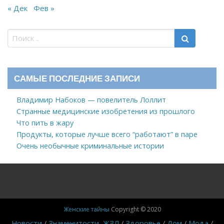
« Дек
Фев »
САМЫЕ ПОСЛЕДНИЕ ЗАПИСИ
Владимир Набоков — повелитель Лоллит
Странные медицинские изобретения из прошлого
Что пить в жару
Продукты, которые лучше всего “работают” в паре
Очень необычные криминальные истории
Женские тайны
Copyright © 2020
Новости
Знаменитости, ЖЗЛ
Здоровье
Дом
Мода